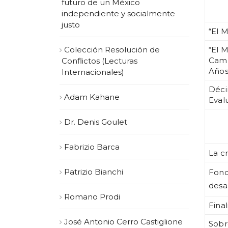
futuro de un México
independiente y socialmente
justo
“El 
Colección Resolución de
“El 
Camb
Conflictos (Lecturas
Años
Internacionales)
Déci
Adam Kahane
Eval
Dr. Denis Goulet
Fabrizio Barca
La c
Patrizio Bianchi
Fond
desa
Romano Prodi
Fina
José Antonio Cerro Castiglione
Sobr