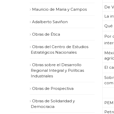
De V
Mauricio de Maria y Campos
La i
Adalberto Saviñon
Qué h
Obras de Ética
Por 
inte
Obras del Centro de Estudios
Estratégicos Nacionales
Méxi
agrí
Obras sobre el Desarrollo
El ca
Regional Integral y Políticas
Industriales
Sobr
comb
Obras de Prospectiva
Obras de Solidaridad y
PEME
Democracia
Petró