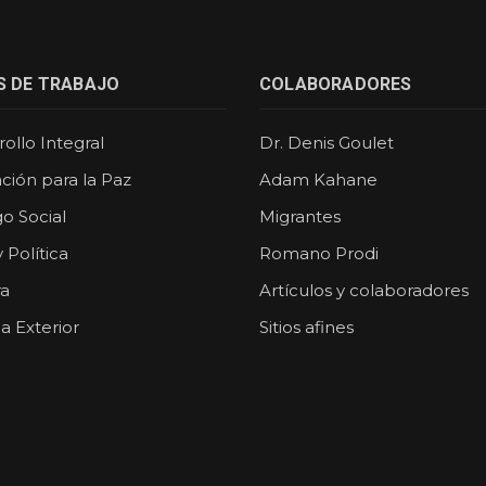
S DE TRABAJO
COLABORADORES
ollo Integral
Dr. Denis Goulet
ción para la Paz
Adam Kahane
o Social
Migrantes
y Política
Romano Prodi
ra
Artículos y colaboradores
ca Exterior
Sitios afines