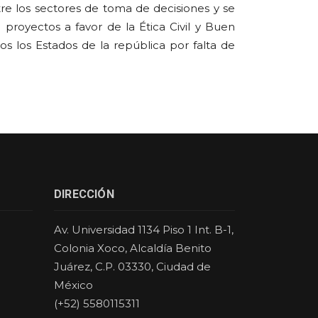
tre los sectores de toma de decisiones y se
royectos a favor de la Ética Civil y Buen
dos los Estados de la república por falta de
DIRECCIÓN
Av. Universidad 1134 Piso 1 Int. B-1,
Colonia Xoco, Alcaldía Benito
Juárez, C.P. 03330, Ciudad de
México
(+52) 5580115311