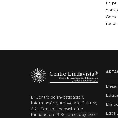
La pu
conso
Gobier
recurs
ÁREA
Desarr
Educa
El Centro de Investigación,
Información y Apoyo a la Cultura,
Dialog
A.C., Centro Lindavista; fue
Ética 
fundado en 1996 con el objetivo