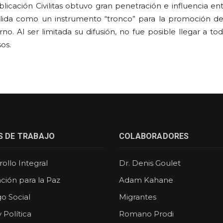
blicación Civilitas obtuvo gran penetración e influencia en
lida como un instrumento “tronco” para la promoción de p
no. Al ser limitada su difusión, no fue posible llegar a to
os.
S DE TRABAJO
COLABORADORES
ollo Integral
Dr. Denis Goulet
ción para la Paz
Adam Kahane
o Social
Migrantes
y Política
Romano Prodi