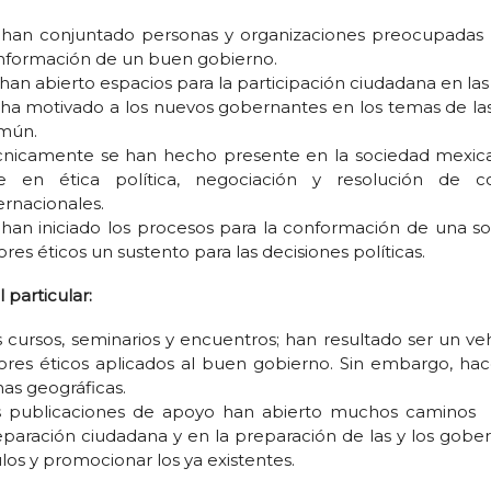
 han conjuntado personas y organizaciones preocupadas po
nformación de un buen gobierno.
han abierto espacios para la participación ciudadana en las
ha motivado a los nuevos gobernantes en los temas de las d
mún.
cnicamente se han hecho presente en la sociedad mexica
e en ética política, negociación y resolución de con
ernacionales.
 han iniciado los procesos para la conformación de una 
ores éticos un sustento para las decisiones políticas.
l particular:
 cursos, seminarios y encuentros; han resultado ser un v
lores éticos aplicados al buen gobierno. Sin embargo, ha
as geográficas.
s publicaciones de apoyo han abierto muchos caminos (e
paración ciudadana y en la preparación de las y los gobe
ulos y promocionar los ya existentes.