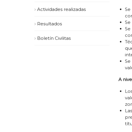
Actividades realizadas
Se
co
Se 
Resultados
Se 
co
Boletín Civilitas
Té
qu
int
Se
val
A nive
Los
va
zon
La
pre
tít