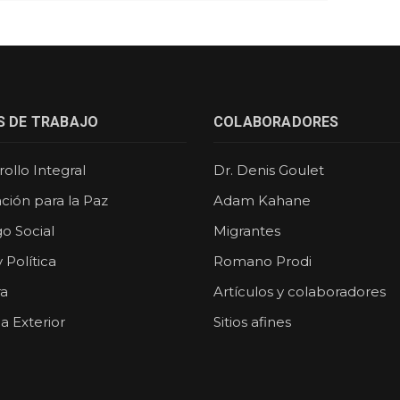
S DE TRABAJO
COLABORADORES
ollo Integral
Dr. Denis Goulet
ción para la Paz
Adam Kahane
o Social
Migrantes
y Política
Romano Prodi
ra
Artículos y colaboradores
ca Exterior
Sitios afines